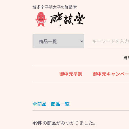
博多辛子明太子の鮮鼓堂
当
御中元早割
御中元キャンペ
全商品
商品一覧
49
件
の商品がみつかりました。