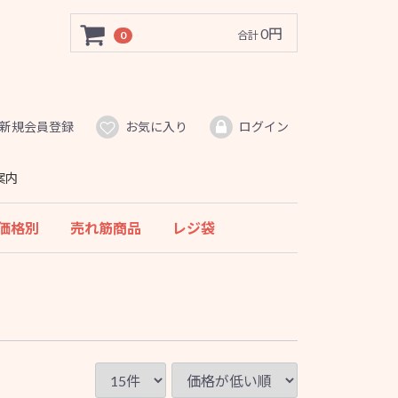
0円
0
合計
新規会員登録
お気に入り
ログイン
案内
価格別
売れ筋商品
レジ袋
ッケ
1000円未満
1000〜2000円未満
2000〜3000円未満
3000〜5000円未満
5000円以上