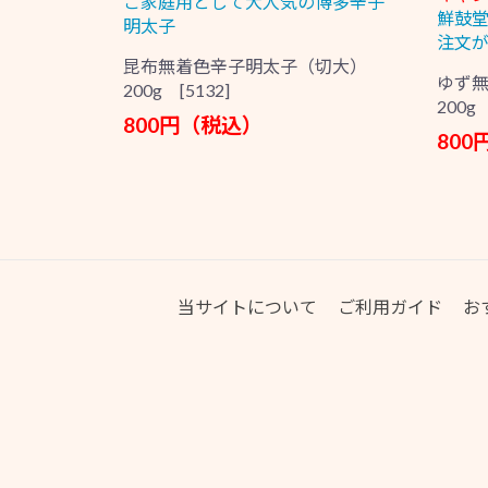
ご家庭用として大人気の博多辛子
鮮鼓
明太子
注文が
昆布無着色辛子明太子（切大）
ゆず
200g [5132]
200g 
800円（税込）
80
当サイトについて
ご利用ガイド
お