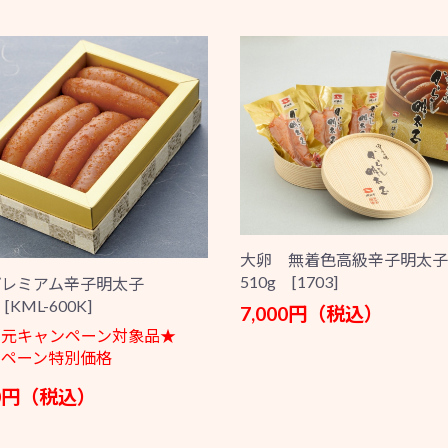
大卵 無着色高級辛子明太子
510g [1703]
プレミアム辛子明太子
[KML-600K]
7,000円（税込）
中元キャンペーン対象品★
ンペーン特別価格
00円（税込）