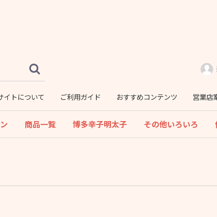
サイトについて
ご利用ガイド
おすすめコンテンツ
営業店
ーン
商品一覧
博多辛子明太子
その他いろいろ
バラエティ−・切子
無着色
お徳用
贈答用
チューブ入り明太子
アソートパック
焼たらこ
焼明太
煮たらこ
明太もつ鍋
つみれ
アヒージョ
いくら
カニ
海老
鮭
ほたて
さば
いわし
カレイ
いか
子持ちししゃも
数の子
わかめ
手羽先
くらげ
塩辛
佃煮
明太高菜
明太餃子
チーズ入り明太コロ
コロもち
その他