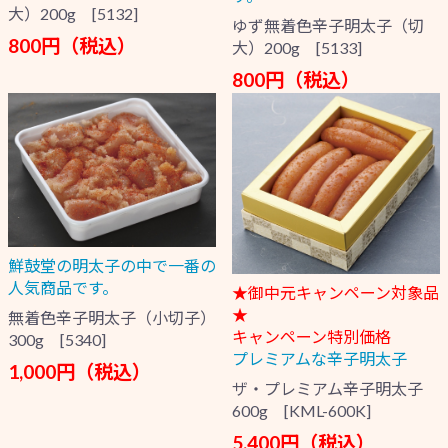
大）200g [5132]
ゆず無着色辛子明太子（切
800円（税込）
大）200g [5133]
800円（税込）
鮮鼓堂の明太子の中で一番の
人気商品です。
★御中元キャンペーン対象品
★
無着色辛子明太子（小切子）
キャンペーン特別価格
300g [5340]
プレミアムな辛子明太子
1,000円（税込）
ザ・プレミアム辛子明太子
600g [KML-600K]
5,400円（税込）