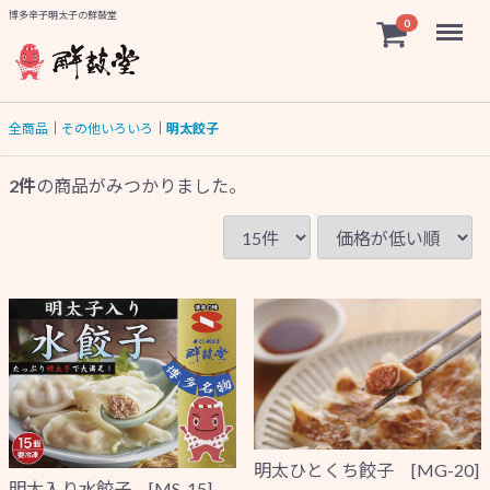
博多辛子明太子の鮮鼓堂
Menu
0
全商品
その他いろいろ
明太餃子
2
件
の商品がみつかりました。
明太ひとくち餃子 [MG-20]
明太入り水餃子 [MS-15]