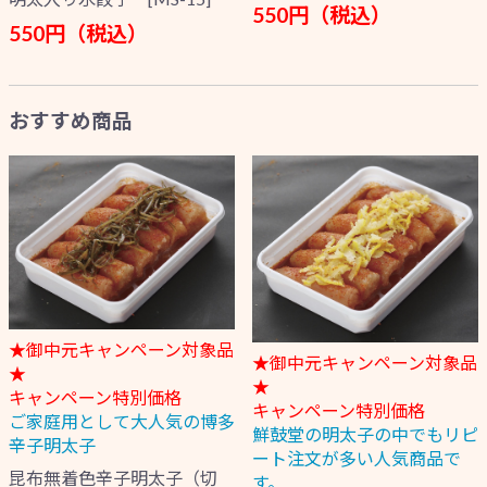
550円（税込）
550円（税込）
おすすめ商品
★御中元キャンペーン対象品
★御中元キャンペーン対象品
★
★
キャンペーン特別価格
キャンペーン特別価格
ご家庭用として大人気の博多
鮮鼓堂の明太子の中でもリピ
辛子明太子
ート注文が多い人気商品で
昆布無着色辛子明太子（切
す。