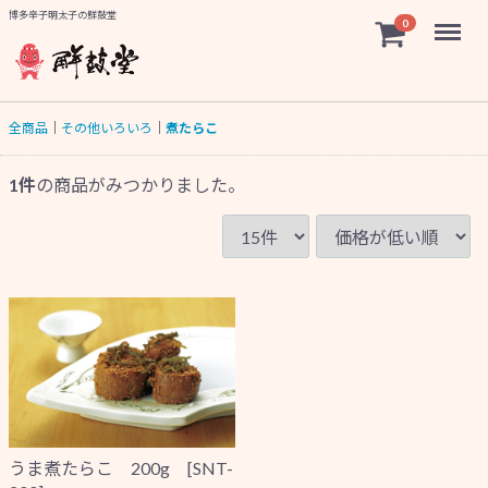
博多辛子明太子の鮮鼓堂
Menu
0
全商品
その他いろいろ
煮たらこ
1
件
の商品がみつかりました。
うま煮たらこ 200g [SNT-