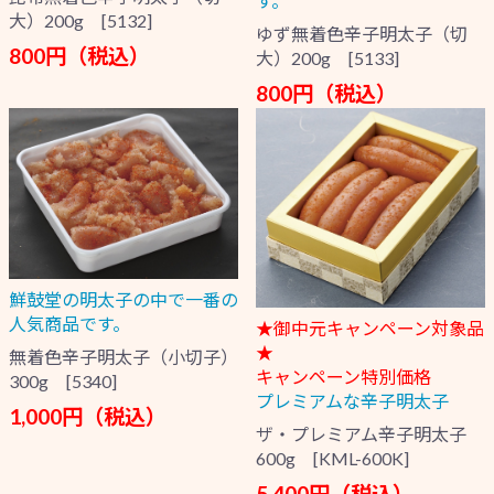
す。
大）200g [5132]
ゆず無着色辛子明太子（切
800円（税込）
大）200g [5133]
800円（税込）
鮮鼓堂の明太子の中で一番の
人気商品です。
★御中元キャンペーン対象品
★
無着色辛子明太子（小切子）
キャンペーン特別価格
300g [5340]
プレミアムな辛子明太子
1,000円（税込）
ザ・プレミアム辛子明太子
600g [KML-600K]
5,400円（税込）