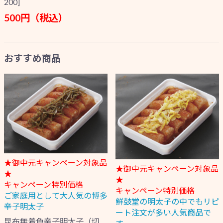
200]
500円（税込）
おすすめ商品
★御中元キャンペーン対象品
★御中元キャンペーン対象品
★
★
キャンペーン特別価格
キャンペーン特別価格
ご家庭用として大人気の博多
鮮鼓堂の明太子の中でもリピ
辛子明太子
ート注文が多い人気商品で
昆布無着色辛子明太子（切