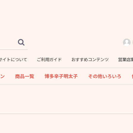
サイトについて
ご利用ガイド
おすすめコンテンツ
営業店
ーン
商品一覧
博多辛子明太子
その他いろいろ
バラエティ−・切子
無着色
お徳用
贈答用
チューブ入り明太子
アソートパック
焼たらこ
焼明太
煮たらこ
明太もつ鍋
つみれ
アヒージョ
いくら
カニ
海老
鮭
ほたて
さば
いわし
カレイ
いか
子持ちししゃも
数の子
わかめ
手羽先
くらげ
塩辛
佃煮
明太高菜
明太餃子
チーズ入り明太コロ
コロもち
その他