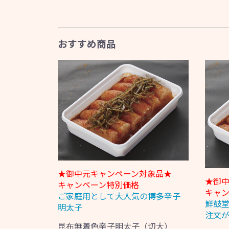
おすすめ商品
★御中元キャンペーン対象品★
★御
キャンペーン特別価格
キャ
ご家庭用として大人気の博多辛子
鮮鼓
明太子
注文が
昆布無着色辛子明太子（切大）