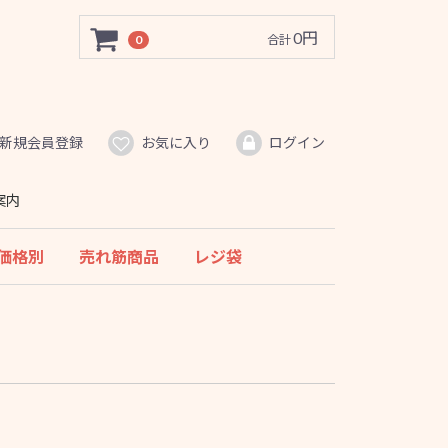
0円
0
合計
新規会員登録
お気に入り
ログイン
案内
価格別
売れ筋商品
レジ袋
ッケ
1000円未満
1000〜2000円未満
2000〜3000円未満
3000〜5000円未満
5000円以上